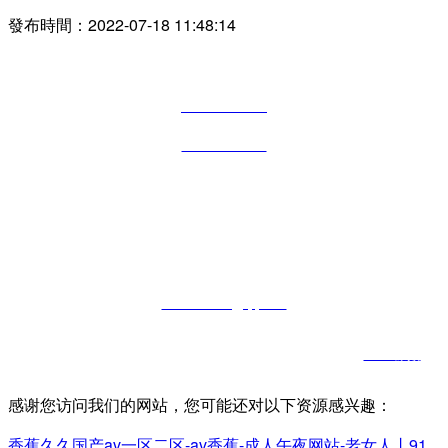
發布時間：
2022-07-18 11:48:14
電 話
022-6099 2091
186 4912 8276
地 址
天津市津南區鑫港三號路2號院2號樓3層
郵 箱
2293137785@qq.com
津ICP備12004242號-5
網站建設：中企動力
天津
SEO標簽
感谢您访问我们的网站，您可能还对以下资源感兴趣：
香蕉久久国产av一区二区-av香蕉-成人午夜网站-老女人丨91