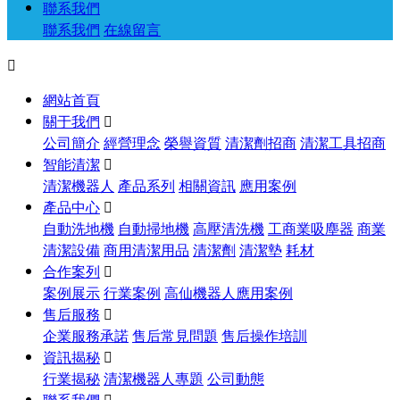
聯系我們
聯系我們
在線留言

網站首頁
關于我們

公司簡介
經營理念
榮譽資質
清潔劑招商
清潔工具招商
智能清潔

清潔機器人
產品系列
相關資訊
應用案例
產品中心

自動洗地機
自動掃地機
高壓清洗機
工商業吸塵器
商業
清潔設備
商用清潔用品
清潔劑
清潔墊
耗材
合作案列

案例展示
行業案例
高仙機器人應用案例
售后服務

企業服務承諾
售后常見問題
售后操作培訓
資訊揭秘

行業揭秘
清潔機器人專題
公司動態
聯系我們
