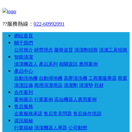
??服務熱線：
022-60992091
網站首頁
關于我們
公司簡介
經營理念
榮譽資質
清潔劑招商
清潔工具招商
智能清潔
清潔機器人
產品系列
相關資訊
應用案例
產品中心
自動洗地機
自動掃地機
高壓清洗機
工商業吸塵器
商業
清潔設備
商用清潔用品
清潔劑
清潔墊
耗材
合作案列
案例展示
行業案例
高仙機器人應用案例
售后服務
企業服務承諾
售后常見問題
售后操作培訓
資訊揭秘
行業揭秘
清潔機器人專題
公司動態